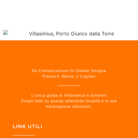
Ds Comunicazione Di Davide Struglia
Piazza A. Maxia, 1 Cagliari
L’unica guida di Villasimius e dintorni!
Scopri tutto su questa splendida località e le sue
meravigliose attrazioni.
LINK UTILI